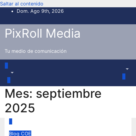
Saltar al contenido
Dom. Ago 9th, 2026
1:09:19 PM
PixRoll Media
Tu medio de comunicación
Mes:
septiembre
2025
Blog
COE