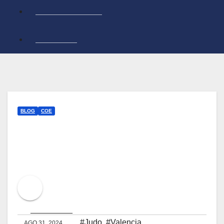
NUESTRO EQUIPO
CONTACTO
BLOG
COE
Aiora Martín se
proclama campeona
del mundo